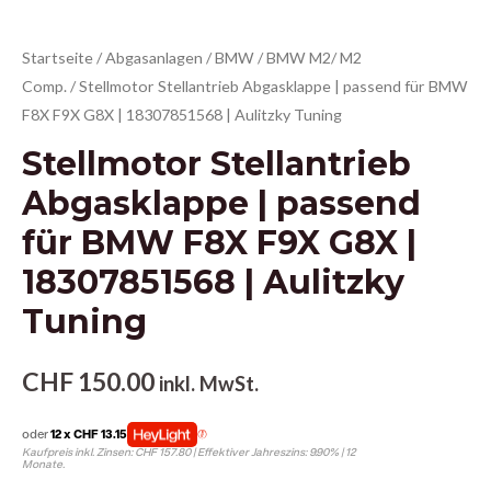
Startseite
/
Abgasanlagen
/
BMW
/
BMW M2/ M2
Comp.
/ Stellmotor Stellantrieb Abgasklappe | passend für BMW
F8X F9X G8X | 18307851568 | Aulitzky Tuning
Stellmotor Stellantrieb
Abgasklappe | passend
für BMW F8X F9X G8X |
18307851568 | Aulitzky
Tuning
CHF
150.00
inkl. MwSt.
oder
12 x CHF 13.15
Kaufpreis inkl. Zinsen: CHF 157.80 | Effektiver Jahreszins: 9.90% | 12
Monate.