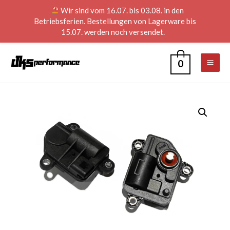
Wir sind vom 16.07. bis 03.08. in den
Betriebsferien. Bestellungen von Lagerware bis
15.07. werden noch versendet.
0