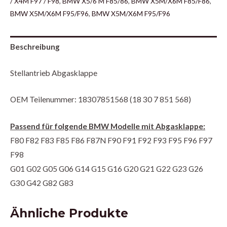
/ X4M F97 / F98
,
BMW X5/6 M F85/86
,
BMW X5M/X6M F85/F86
,
BMW X5M/X6M F95/F96
,
BMW X5M/X6M F95/F96
Beschreibung
Stellantrieb Abgasklappe
OEM Teilenummer: 18307851568 (18 30 7 851 568)
Passend für folgende BMW Modelle mit Abgasklappe:
F80 F82 F83 F85 F86 F87N F90 F91 F92 F93 F95 F96 F97
F98
G01 G02 G05 G06 G14 G15 G16 G20 G21 G22 G23 G26
G30 G42 G82 G83
Ähnliche Produkte