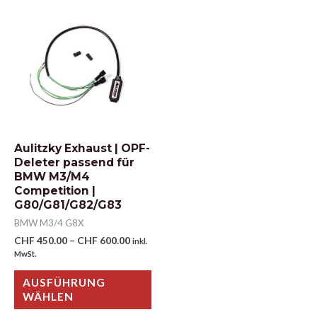
Aulitzky Exhaust | OPF-
Deleter passend für
BMW M3/M4
Competition |
G80/G81/G82/G83
BMW M3/4 G8X
CHF
450.00
–
CHF
600.00
inkl.
MwSt.
AUSFÜHRUNG
WÄHLEN