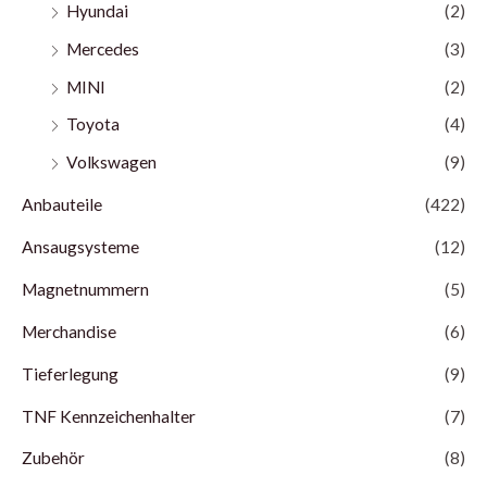
Hyundai
(2)
Mercedes
(3)
MINI
(2)
Toyota
(4)
Volkswagen
(9)
Anbauteile
(422)
Ansaugsysteme
(12)
Magnetnummern
(5)
Merchandise
(6)
Tieferlegung
(9)
TNF Kennzeichenhalter
(7)
Zubehör
(8)