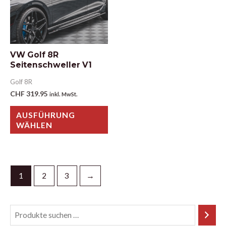
VW Golf 8R
Seitenschweller V1
Golf 8R
CHF
319.95
inkl. MwSt.
AUSFÜHRUNG
WÄHLEN
1
2
3
→