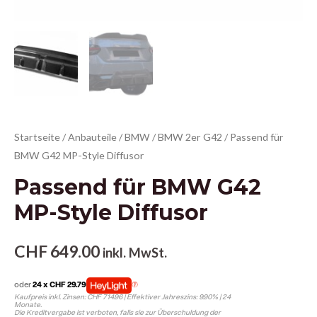
Startseite
/
Anbauteile
/
BMW
/
BMW 2er G42
/ Passend für
BMW G42 MP-Style Diffusor
Passend für BMW G42
MP-Style Diffusor
CHF
649.00
inkl. MwSt.
oder
24 x CHF 29.79
Kaufpreis inkl. Zinsen: CHF 714.96 | Effektiver Jahreszins: 9.90% | 24
Monate.
Die Kreditvergabe ist verboten, falls sie zur Überschuldung der