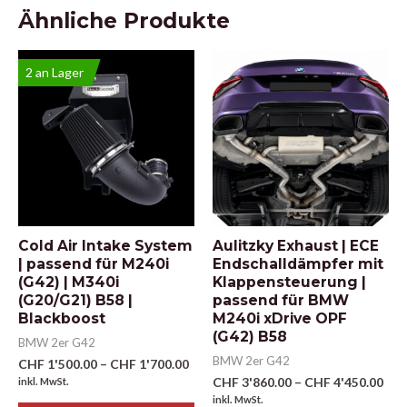
Ähnliche Produkte
2 an Lager
Cold Air Intake System
Aulitzky Exhaust | ECE
| passend für M240i
Endschalldämpfer mit
(G42) | M340i
Klappensteuerung |
(G20/G21) B58 |
passend für BMW
Blackboost
M240i xDrive OPF
(G42) B58
BMW 2er G42
BMW 2er G42
CHF
1'500.00
–
CHF
1'700.00
CHF
3'860.00
–
CHF
4'450.00
inkl. MwSt.
inkl. MwSt.