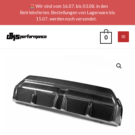
Wir sind vom 16.07. bis 03.08. in den
Betriebsferien. Bestellungen von Lagerware bis
15.07. werden noch versendet.
0