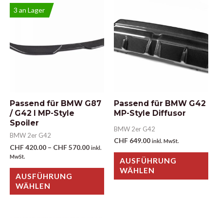
3 an Lager
Passend für BMW G87
Passend für BMW G42
/ G42 I MP-Style
MP-Style Diffusor
Spoiler
BMW 2er G42
BMW 2er G42
CHF
649.00
inkl. MwSt.
CHF
420.00
–
CHF
570.00
inkl.
MwSt.
AUSFÜHRUNG
WÄHLEN
AUSFÜHRUNG
WÄHLEN