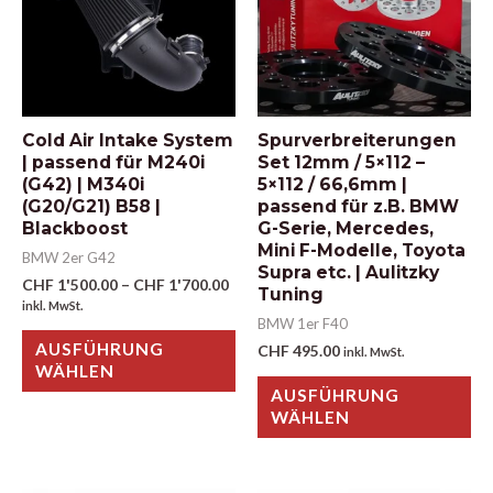
Cold Air Intake System
Spurverbreiterungen
| passend für M240i
Set 12mm / 5×112 –
(G42) | M340i
5×112 / 66,6mm |
(G20/G21) B58 |
passend für z.B. BMW
Blackboost
G-Serie, Mercedes,
Mini F-Modelle, Toyota
BMW 2er G42
Supra etc. | Aulitzky
CHF
1'500.00
–
CHF
1'700.00
Tuning
inkl. MwSt.
BMW 1er F40
AUSFÜHRUNG
CHF
495.00
inkl. MwSt.
WÄHLEN
AUSFÜHRUNG
WÄHLEN