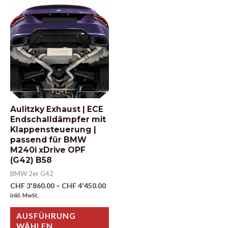
Aulitzky Exhaust | ECE
Endschalldämpfer mit
Klappensteuerung |
passend für BMW
M240i xDrive OPF
(G42) B58
BMW 2er G42
CHF
3'860.00
–
CHF
4'450.00
inkl. MwSt.
AUSFÜHRUNG
WÄHLEN