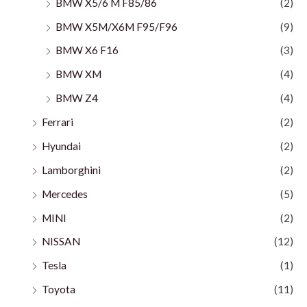
BMW X5/6 M F85/86
(2)
BMW X5M/X6M F95/F96
(9)
BMW X6 F16
(3)
BMW XM
(4)
BMW Z4
(4)
Ferrari
(2)
Hyundai
(2)
Lamborghini
(2)
Mercedes
(5)
MINI
(2)
NISSAN
(12)
Tesla
(1)
Toyota
(11)