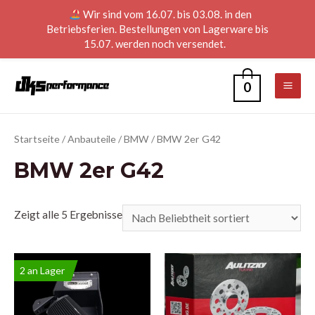
Wir sind vom 16.07. bis 03.08. in den
Betriebsferien. Bestellungen von Lagerware bis
15.07. werden noch versendet.
0
Startseite
/
Anbauteile
/
BMW
/ BMW 2er G42
BMW 2er G42
Zeigt alle 5 Ergebnisse
2 an Lager