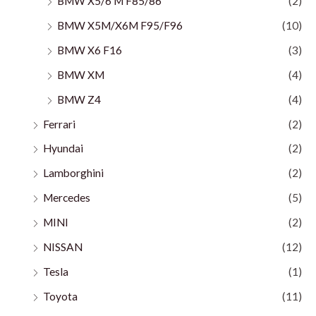
BMW X5/6 M F85/86
(2)
BMW X5M/X6M F95/F96
(10)
BMW X6 F16
(3)
BMW XM
(4)
BMW Z4
(4)
Ferrari
(2)
Hyundai
(2)
Lamborghini
(2)
Mercedes
(5)
MINI
(2)
NISSAN
(12)
Tesla
(1)
Toyota
(11)