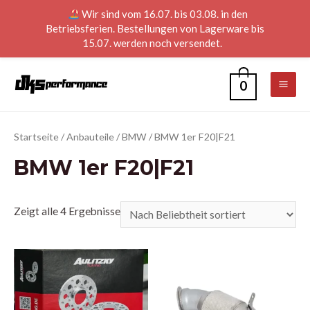
Wir sind vom 16.07. bis 03.08. in den
Betriebsferien. Bestellungen von Lagerware bis
15.07. werden noch versendet.
0
Startseite
/
Anbauteile
/
BMW
/ BMW 1er F20|F21
BMW 1er F20|F21
Zeigt alle 4 Ergebnisse