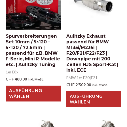
Spurverbreiterungen
Aulitzky Exhaust
Set 10mm / 5×120 –
passend für BMW
5×120 / 72,6mm |
M135i/M235i |
passend für z.B. BMW
F20/F21/F22/F23 |
F-Serie, Mini R-Modelle
Downpipe mit 200
etc. | Aulitzky Tuning
Zellen HJS Sport-Kat |
inkl. ECE
1er E8x
BMW 1er F20|F21
CHF
480.00
inkl. MwSt.
CHF
2'509.00
inkl. MwSt.
AUSFÜHRUNG
WÄHLEN
AUSFÜHRUNG
WÄHLEN