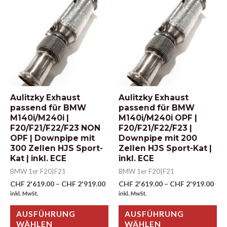
Aulitzky Exhaust
Aulitzky Exhaust
passend für BMW
passend für BMW
M140i/M240i |
M140i/M240i OPF |
F20/F21/F22/F23 NON
F20/F21/F22/F23 |
OPF | Downpipe mit
Downpipe mit 200
300 Zellen HJS Sport-
Zellen HJS Sport-Kat |
Kat | inkl. ECE
inkl. ECE
BMW 1er F20|F21
BMW 1er F20|F21
CHF
2'619.00
–
CHF
2'919.00
CHF
2'619.00
–
CHF
2'919.00
inkl. MwSt.
inkl. MwSt.
AUSFÜHRUNG
AUSFÜHRUNG
WÄHLEN
WÄHLEN