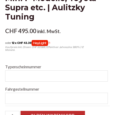
Supra etc. | Aulitzky
Tuning
CHF
495.00
inkl. MwSt.
oder
12 x CHF 43.39
Kaufpreis inkl. Zinsen: CHF 520.68 | Effektiver Jahreszins: 9.90% | 12
Monate.
Typenscheinnummer
Fahrgestellnummer