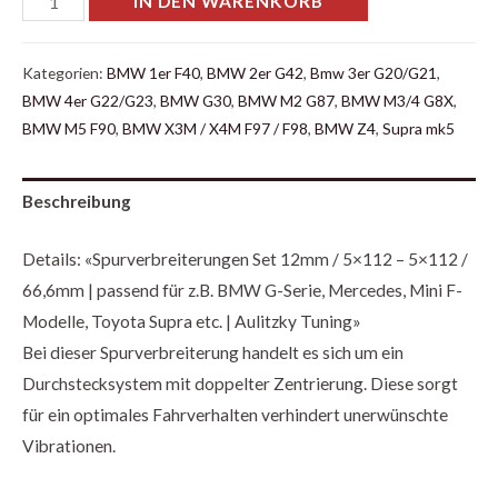
IN DEN WARENKORB
Kategorien:
BMW 1er F40
,
BMW 2er G42
,
Bmw 3er G20/G21
,
BMW 4er G22/G23
,
BMW G30
,
BMW M2 G87
,
BMW M3/4 G8X
,
BMW M5 F90
,
BMW X3M / X4M F97 / F98
,
BMW Z4
,
Supra mk5
Beschreibung
Details: «Spurverbreiterungen Set 12mm / 5×112 – 5×112 /
66,6mm | passend für z.B. BMW G-Serie, Mercedes, Mini F-
Modelle, Toyota Supra etc. | Aulitzky Tuning»
Bei dieser Spurverbreiterung handelt es sich um ein
Durchstecksystem mit doppelter Zentrierung. Diese sorgt
für ein optimales Fahrverhalten verhindert unerwünschte
Vibrationen.