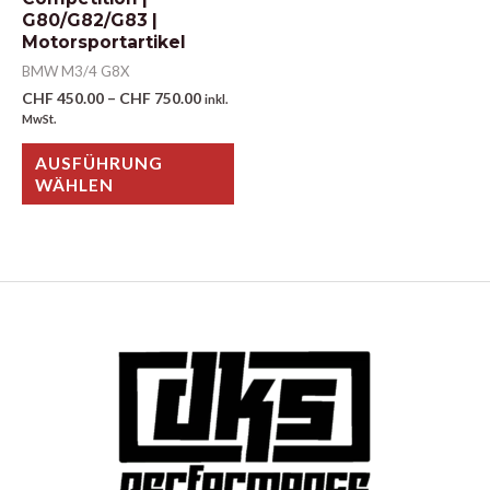
G80/G82/G83 |
Motorsportartikel
BMW M3/4 G8X
CHF
450.00
–
CHF
750.00
inkl.
MwSt.
AUSFÜHRUNG
WÄHLEN